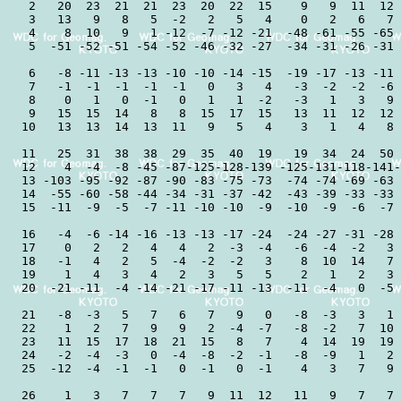
 2   20  23  21  21  23  20  22  15    9   9  11  12 
 3   13   9   8   5  -2   2   5   4    0   2   6   7 
 4    8  10   9   1 -12  -7 -12 -21  -48 -61 -55 -65 
 5  -51 -52 -51 -54 -52 -46 -32 -27  -34 -31 -26 -31 
 6   -8 -11 -13 -13 -10 -10 -14 -15  -19 -17 -13 -11 
 7   -1  -1  -1  -1  -1   0   3   4   -3  -2  -2  -6 
 8    0   1   0  -1   0   1   1  -2   -3   1   3   9 
 9   15  15  14   8   8  15  17  15   13  11  12  12 
10   13  13  14  13  11   9   5   4    3   1   4   8 
11   25  31  38  38  29  35  40  19   19  34  24  50 
12    4  -4  -8 -45 -87-125-128-139 -125-131-118-141-
13 -103 -95 -92 -87 -90 -83 -75 -73  -74 -74 -69 -63 
14  -55 -60 -58 -44 -34 -31 -37 -42  -43 -39 -33 -33 
15  -11  -9  -5  -7 -11 -10 -10  -9  -10  -9  -6  -7 
16   -4  -6 -14 -16 -13 -13 -17 -24  -24 -27 -31 -28 
17    0   2   2   4   4   2  -3  -4   -6  -4  -2   3 
18   -1   4   2   5  -4  -2  -2   3    8  10  14   7 
19    1   4   3   4   2   3   5   5    2   1   2   3 
20  -21 -11  -4 -14 -21 -17 -11 -13  -11  -4   0  -5 
21   -8  -3   5   7   6   7   9   0   -8  -3   3   1 
22    1   2   7   9   9   2  -4  -7   -8  -2   7  10 
23   11  15  17  18  21  15   8   7    4  14  19  19 
24   -2  -4  -3   0  -4  -8  -2  -1   -8  -9   1   2 
25  -12  -4  -1  -1   0  -1   0  -1    4   3   7   9 
26    1   3   7   7   7   9  11  12   11   9   7   7 