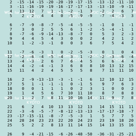
 2  -15 -14 -15 -20 -20 -19 -17 -15  -13 -12 -11 -10 
 3  -11 -16 -19 -19 -16 -17 -17 -13  -13 -10  -9 -11 
 4   13  12   7   1  -1  -2  -1   3   -2   2   6   7 
 5    2   2   4   4   0  -5  -9  -9   -7  -4  -3   3 
 6   -7  -9  -8  -7  -5  -4  -5  -5   -1   0   1  -1 
 7    3   0   2   5   5   6   1  -2   -5  -4  -1   1 
 8   -7  -6  -9 -14 -13  -8  -7   0    5   3   2  -3 
 9    4   4   5   4   3   0   0   2    4   2   1   2 
10    1  -2  -3  -1   0   0   3   6    7   5   4   2 
11   -7  -6  -3   1   0  -2  -5  -3    0   1   0   4 
12   -2  -6  -4  -5  -4   3   1  -2   -2  -3  -6  -4 
13   -4  -3   2   6   7   6   4   5    6   6   4   4 
14    4  -2  -4  -1   3   6   8   8   10  13  12  15 
15   11   4   2   4   5   5   5   8    7  11  11  10 
16    2  -9 -13 -13  -3  -1  -1   6   12  10  12  15 
17    5   1  -1  -1  -1   0  -1   5    9   7   6   3 
18    0   0   1   1   1   0   2   3    1   0   0   2 
19    1   4   5   6   7  10  11  10    8   7   8   8 
20    1   2   7   8  11  10  16  14   11   9   7   8 
21    6   2   4  10  13  13  12  13   14  15  11  11 
22   -3  -6  -5  -7  -8 -12 -13 -13  -17 -17 -18  -7 
23  -17 -15 -11  -8  -7  -5  -3   1    5   7   7   5 
24   28  24  23  23  22  20  24  23   23  19  18  20 
25    5   2   2   8  13  11  14  15   14  13  15  16 
26    9  -4 -21 -15  -6 -26 -48 -50  -36 -31 -25 -21 