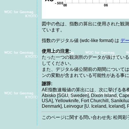
図中の色は、指数の算出に使用された観測
ています。
指数のデジタル値 (wdc-like format) は
デ
使用上の注意:
たった一つの観測所のデータが抜けてい
してください。
また、デジタル値公開前の期間について
ンの変動が含まれている可能性がある事
謝辞:
AE指数速報値の算出には、次に挙げる各
Abisko [SGU, Sweden], Dixon Island, Cape
USA], Yellowknife, Fort Churchill, Saniki
Denmark], Leirvogur [U. Iceland, Icelan
このページに関する問い合わせ先: 松岡彩子