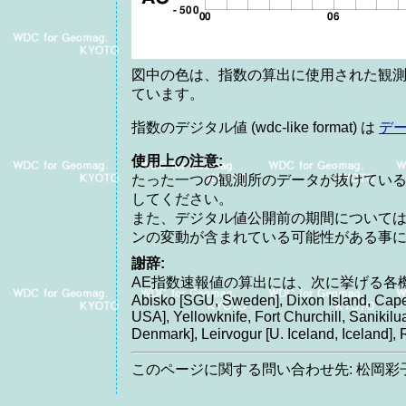
図中の色は、指数の算出に使用された観測
ています。
指数のデジタル値 (wdc-like format) は
デ
使用上の注意:
たった一つの観測所のデータが抜けてい
してください。
また、デジタル値公開前の期間について
ンの変動が含まれている可能性がある事
謝辞:
AE指数速報値の算出には、次に挙げる各
Abisko [SGU, Sweden], Dixon Island, Cape
USA], Yellowknife, Fort Churchill, Saniki
Denmark], Leirvogur [U. Iceland, Icelan
このページに関する問い合わせ先: 松岡彩子