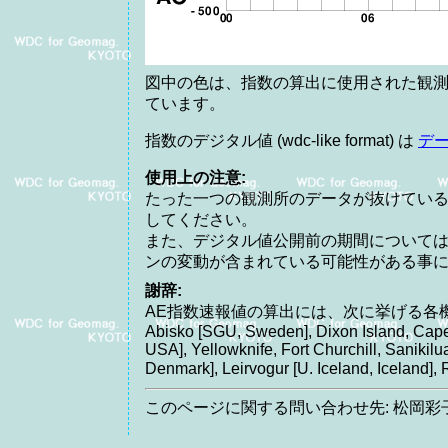
図中の色は、指数の算出に使用された観測
ています。
指数のデジタル値 (wdc-like format) は
デ
使用上の注意:
たった一つの観測所のデータが抜けてい
してください。
また、デジタル値公開前の期間について
ンの変動が含まれている可能性がある事
謝辞:
AE指数速報値の算出には、次に挙げる各
Abisko [SGU, Sweden], Dixon Island, Cape
USA], Yellowknife, Fort Churchill, Saniki
Denmark], Leirvogur [U. Iceland, Icelan
このページに関する問い合わせ先: 松岡彩子