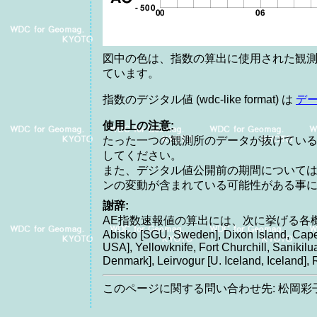
図中の色は、指数の算出に使用された観測
ています。
指数のデジタル値 (wdc-like format) は
デ
使用上の注意:
たった一つの観測所のデータが抜けてい
してください。
また、デジタル値公開前の期間について
ンの変動が含まれている可能性がある事
謝辞:
AE指数速報値の算出には、次に挙げる各
Abisko [SGU, Sweden], Dixon Island, Cape
USA], Yellowknife, Fort Churchill, Saniki
Denmark], Leirvogur [U. Iceland, Icelan
このページに関する問い合わせ先: 松岡彩子