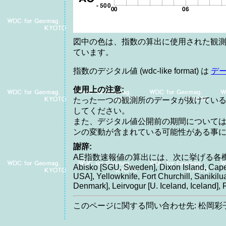
図中の色は、指数の算出に使用された観測
ています。
指数のデジタル値 (wdc-like format) は
デ
使用上の注意:
たった一つの観測所のデータが抜けてい
してください。
また、デジタル値公開前の期間について
ンの変動が含まれている可能性がある事
謝辞:
AE指数速報値の算出には、次に挙げる各
Abisko [SGU, Sweden], Dixon Island, Cape
USA], Yellowknife, Fort Churchill, Saniki
Denmark], Leirvogur [U. Iceland, Icelan
このページに関する問い合わせ先: 松岡彩子