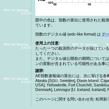
図中の色は、指数の算出に使用された観測
ています。
指数のデジタル値 (wdc-like format) は
デ
使用上の注意:
たった一つの観測所のデータが抜けてい
してください。
また、デジタル値公開前の期間について
ンの変動が含まれている可能性がある事
謝辞:
AE指数速報値の算出には、次に挙げる各
Abisko [SGU, Sweden], Dixon Island, Cape
USA], Yellowknife, Fort Churchill, Saniki
Denmark], Leirvogur [U. Iceland, Icelan
このページに関する問い合わせ先: 松岡彩子