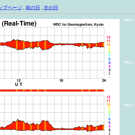
ップページ
,
前の日
,
次の日