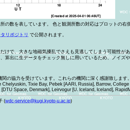
所の数を表しています。 色と観測所数の対応はプロットの右
ータリポジトリ
で公開されます。
るだけで、大きな地磁気擾乱でさえも見逃してしまう可能性が
は、算出に生データをチェック無しに用いているため、ノイズ
機関の協力を受けています。これらの機関に深く感謝致します
Chelyuskin, Tixie Bay, Pebek [AARI, Russia], Barrow, College [
q [DTU Space, Denmark], Leirvogur [U. Iceland, Iceland], Ra
 (
wdc-service@kugi.kyoto-u.ac.jp
)