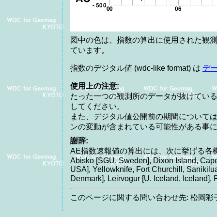
図中の色は、指数の算出に使用された観測
ています。
指数のデジタル値 (wdc-like format) は
デ
使用上の注意:
たった一つの観測所のデータが抜けてい
してください。
また、デジタル値公開前の期間について
ンの変動が含まれている可能性がある事
謝辞:
AE指数速報値の算出には、次に挙げる各
Abisko [SGU, Sweden], Dixon Island, Cape
USA], Yellowknife, Fort Churchill, Saniki
Denmark], Leirvogur [U. Iceland, Icelan
このページに関する問い合わせ先: 松岡彩子