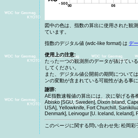
図中の色は、指数の算出に使用された観測
ています。
指数のデジタル値 (wdc-like format) は
デ
使用上の注意:
たった一つの観測所のデータが抜けてい
してください。
また、デジタル値公開前の期間について
ンの変動が含まれている可能性がある事
謝辞:
AE指数速報値の算出には、次に挙げる各
Abisko [SGU, Sweden], Dixon Island, Cape
USA], Yellowknife, Fort Churchill, Saniki
Denmark], Leirvogur [U. Iceland, Icelan
このページに関する問い合わせ先: 松岡彩子