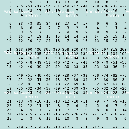
 2    7   5  12  13  13  13   8   6   10  16  13   3 
 3  -55 -53 -47 -54 -51 -49 -47 -44  -38 -36 -33 -32 
 4  -18 -18 -17 -13 -10  -8  -7  -8   -9 -10 -10  -9 
 5    4   2   3   0  -5  -7  -5   2    7   6   8  13 
 6  -33 -43 -35 -34 -33 -27 -17 -17   -9  -6  -3  -4 
 7   -6  -6  -4  -7  -7  -3   2   6    4   1  -1  -4 
 8    3   5   7   5   6   9   9   9    8   9   7   7 
 9   15  17  18  15  15  14  14  13   14  15  15  17 
10   12  10  12  21  16   7   9  16   13  15  13   3 
11 -313-390-406-395-389-358-320-374 -364-297-318-268-
12 -150-142-135-138-138-143-132-132 -131-114-104-108-
13  -74 -76 -83 -88 -93 -86 -84 -67  -63 -59 -57 -61 
14  -45 -48 -49 -51 -46 -42 -41 -43  -46 -49 -51 -53 
15  -42 -40 -39 -39 -32 -30 -33 -35  -33 -33 -36 -44 
16  -49 -51 -48 -46 -39 -29 -37 -32  -38 -74 -82 -73 
17  -51 -52 -51 -50 -43 -37 -39 -34  -31 -30 -30 -34 
18  -82 -81 -78 -78 -78 -72 -69 -66  -62 -62 -67 -68 
19  -35 -32 -34 -37 -39 -42 -39 -37  -35 -32 -24 -26 
20  -14 -15 -14 -20 -22 -19 -20 -34  -29 -24 -28 -30 
21  -13  -9 -10 -13 -13 -12 -10 -11   -9  -7  -9 -15 
22  -12 -12 -11 -12  -8  -7  -6  -5   -5  -6  -7  -6 
23    4   5   7   7  10   7   2   0   -8 -10 -10 -14 
24  -16 -15 -12 -11 -16 -25 -26 -27  -21 -21 -18 -20 
25   -1  -3  -6 -11 -11 -10  -8  -8   -9  -8  -8  -6 
26  -19 -17 -14 -12 -13 -12 -11 -11  -12 -11  -7  -8 