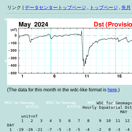
リンク |
データセンタートップページ
,
トップページ
,
先月
(The data for this month in the wdc-like format is
here
.)
                                      WDC for Geomagn
                                Hourly Equatorial Dst
                                                MAY  
      unit=nT                                        
      1   2   3   4   5   6   7   8    9  10  11  12 
DAY

 1  -19 -26 -21  -7  -5  -3  -5  -4   -2   0  -3  -4 