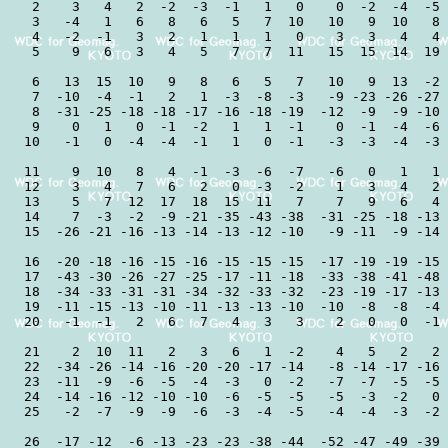
 2    3   4   2  -2  -3  -1   1   0    0  -2  -4  -5 
 3   -4   1   6   8   6   5   7  10   10   9  10   8 
 4   -2  -1   3   2   1   1   1   0    3   3   4   4 
 5    9   6   3   4   5   7   7  11   15  15  14  19 
 6   13  15  10   9   8   6   5   7   10   9  13  -2 
 7  -10  -4  -1   2   1  -3  -8  -3   -9 -23 -26 -27 
 8  -31 -25 -18 -18 -17 -16 -18 -19  -12  -9  -9 -10 
 9    0   1   0  -1  -2   1   1  -1    0  -1  -4  -6 
10   -1   0  -4  -4  -1   1   0  -1   -3  -3  -4  -3 
11    9  10   8   4  -1  -3  -6  -7   -6   0   1   1 
12    3   4   7   6   2   0  -3  -2    1   3   4   2 
13    5   7  12  17  18  15  11   7    7   9   6   4 
14    7  -3  -2  -9 -21 -35 -43 -38  -31 -25 -18 -13 
15  -26 -21 -16 -13 -14 -13 -12 -10   -9 -11  -9 -14 
16  -20 -18 -16 -15 -16 -15 -15 -15  -17 -19 -19 -15 
17  -43 -30 -26 -27 -25 -17 -11 -18  -33 -38 -41 -48 
18  -34 -33 -31 -31 -34 -32 -33 -32  -23 -19 -17 -13 
19  -11 -15 -13 -10 -11 -13 -13 -10  -10  -8  -8  -4 
20   -1  -1   2   6   7   4   3   3    2   0   0  -1 
21    2  10  11   2   3   6   1  -2    4   5   2   2 
22  -34 -26 -14 -16 -20 -20 -17 -14   -8 -14 -17 -16 
23  -11  -9  -6  -5  -4  -3   0  -2   -7  -7  -5  -5 
24  -14 -16 -12 -10 -10  -6  -5  -5   -5  -3  -2   0 
25   -2  -7  -9  -9  -6  -3  -4  -5   -4  -4  -3  -2 
26  -17 -12  -6 -13 -23 -23 -38 -44  -52 -47 -49 -39 