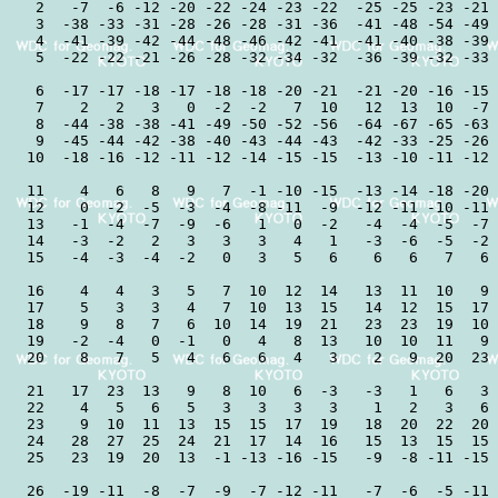
 2   -7  -6 -12 -20 -22 -24 -23 -22  -25 -25 -23 -21 
 3  -38 -33 -31 -28 -26 -28 -31 -36  -41 -48 -54 -49 
 4  -41 -39 -42 -44 -48 -46 -42 -41  -41 -40 -38 -39 
 5  -22 -22 -21 -26 -28 -32 -34 -32  -36 -39 -32 -33 
 6  -17 -17 -18 -17 -18 -18 -20 -21  -21 -20 -16 -15 
 7    2   2   3   0  -2  -2   7  10   12  13  10  -7 
 8  -44 -38 -38 -41 -49 -50 -52 -56  -64 -67 -65 -63 
 9  -45 -44 -42 -38 -40 -43 -44 -43  -42 -33 -25 -26 
10  -18 -16 -12 -11 -12 -14 -15 -15  -13 -10 -11 -12 
11    4   6   8   9   7  -1 -10 -15  -13 -14 -18 -20 
12    0  -2  -5  -3  -4  -8 -11  -9  -12 -11 -10 -11 
13   -1  -4  -7  -9  -6   1   0  -2   -4  -4  -5  -7 
14   -3  -2   2   3   3   3   4   1   -3  -6  -5  -2 
15   -4  -3  -4  -2   0   3   5   6    6   6   7   6 
16    4   4   3   5   7  10  12  14   13  11  10   9 
17    5   3   3   4   7  10  13  15   14  12  15  17 
18    9   8   7   6  10  14  19  21   23  23  19  10 
19   -2  -4   0  -1   0   4   8  13   10  10  11   9 
20    8   7   5   4   6   6   4   3    2   9  20  23 
21   17  23  13   9   8  10   6  -3   -3   1   6   3 
22    4   5   6   5   3   3   3   3    1   2   3   6 
23    9  10  11  13  15  15  17  19   18  20  22  20 
24   28  27  25  24  21  17  14  16   15  13  15  15 
25   23  19  20  13  -1 -13 -16 -15   -9  -8 -11 -15 
26  -19 -11  -8  -7  -9  -7 -12 -11   -7  -6  -5 -11 