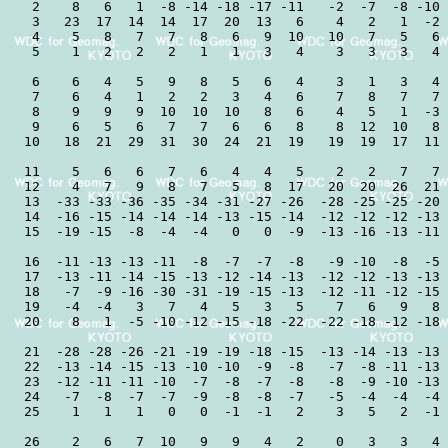
 2    8   6   1  -8 -14 -18 -17 -11   -2  -7  -8 -10 
 3   23  17  14  14  17  20  13   6    4   2   1  -2 
 4    5   8   7   7   8   6   9  10   10   7   5   6 
 5    1   2   2   2   1   1   3   4    3   3   3   4 
 6    6   4   5   9   8   5   6   4    3   1   3   4 
 7    6   4   1   2   2   3   4   6    7   8   7   7 
 8    9   9   9  10  10  10   8   6    4   5   1  -3 
 9    6   5   6   7   7   6   6   8    8  12  10   8 
10   18  21  29  31  30  24  21  19   19  19  17  11 
11    5   6   6   7   6   4   4   5    2   2   7   7 
12    4   7   9   8   7   5   8  17   20  20  26  21 
13  -33 -33 -36 -35 -34 -31 -27 -26  -28 -25 -25 -20 
14  -16 -15 -14 -14 -14 -13 -15 -14  -12 -12 -12 -13 
15  -19 -15  -8  -4  -4   0   0  -9  -13 -16 -13 -11 
16  -11 -13 -13 -11  -8  -7  -7  -8   -9 -10  -8  -5 
17  -13 -11 -14 -15 -13 -12 -14 -13  -12 -12 -13 -13 
18   -7  -9 -16 -30 -31 -19 -15 -13  -12 -11 -12 -15 
19   -4  -4   3   7   4   5   3   5    7   6   9   8 
20    8   1  -5 -10 -12 -15 -18 -22  -22 -18 -12 -18 
21  -28 -28 -26 -21 -19 -19 -18 -15  -13 -14 -13 -13 
22  -13 -14 -15 -13 -10 -10  -9  -8   -7  -8 -11 -13 
23  -12 -11 -11 -10  -7  -8  -7  -8   -8  -9 -10 -13 
24   -7  -8  -7  -7  -9  -8  -8  -7   -5  -4  -4  -4 
25    1   1   1   0   0  -1  -1   2    3   5   2  -1 
26    2   6   7  10   9   9   4   2    0   3   3   4 