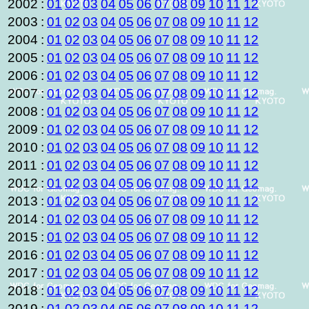
2002
:
01
02
03
04
05
06
07
08
09
10
11
12
2003
:
01
02
03
04
05
06
07
08
09
10
11
12
2004
:
01
02
03
04
05
06
07
08
09
10
11
12
2005
:
01
02
03
04
05
06
07
08
09
10
11
12
2006
:
01
02
03
04
05
06
07
08
09
10
11
12
2007
:
01
02
03
04
05
06
07
08
09
10
11
12
2008
:
01
02
03
04
05
06
07
08
09
10
11
12
2009
:
01
02
03
04
05
06
07
08
09
10
11
12
2010
:
01
02
03
04
05
06
07
08
09
10
11
12
2011
:
01
02
03
04
05
06
07
08
09
10
11
12
2012
:
01
02
03
04
05
06
07
08
09
10
11
12
2013
:
01
02
03
04
05
06
07
08
09
10
11
12
2014
:
01
02
03
04
05
06
07
08
09
10
11
12
2015
:
01
02
03
04
05
06
07
08
09
10
11
12
2016
:
01
02
03
04
05
06
07
08
09
10
11
12
2017
:
01
02
03
04
05
06
07
08
09
10
11
12
2018
:
01
02
03
04
05
06
07
08
09
10
11
12
2019
:
01
02
03
04
05
06
07
08
09
10
11
12