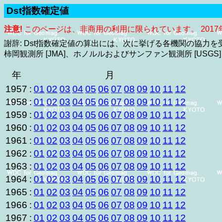
Dst指数確定値
注意!
このページは、非商用の利用に限られています。 2017
謝辞: Dst指数確定値の算出には、次に挙げる各機関の協力
柿岡観測所 [JMA]、ホノルルおよびサンファン観測所 [USGS
年
月
1957
:
01
02
03
04
05
06
07
08
09
10
11
12
1958
:
01
02
03
04
05
06
07
08
09
10
11
12
1959
:
01
02
03
04
05
06
07
08
09
10
11
12
1960
:
01
02
03
04
05
06
07
08
09
10
11
12
1961
:
01
02
03
04
05
06
07
08
09
10
11
12
1962
:
01
02
03
04
05
06
07
08
09
10
11
12
1963
:
01
02
03
04
05
06
07
08
09
10
11
12
1964
:
01
02
03
04
05
06
07
08
09
10
11
12
1965
:
01
02
03
04
05
06
07
08
09
10
11
12
1966
:
01
02
03
04
05
06
07
08
09
10
11
12
1967
:
01
02
03
04
05
06
07
08
09
10
11
12