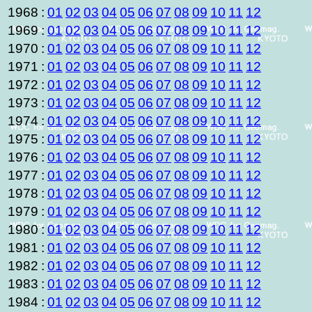
1968
:
01
02
03
04
05
06
07
08
09
10
11
12
1969
:
01
02
03
04
05
06
07
08
09
10
11
12
1970
:
01
02
03
04
05
06
07
08
09
10
11
12
1971
:
01
02
03
04
05
06
07
08
09
10
11
12
1972
:
01
02
03
04
05
06
07
08
09
10
11
12
1973
:
01
02
03
04
05
06
07
08
09
10
11
12
1974
:
01
02
03
04
05
06
07
08
09
10
11
12
1975
:
01
02
03
04
05
06
07
08
09
10
11
12
1976
:
01
02
03
04
05
06
07
08
09
10
11
12
1977
:
01
02
03
04
05
06
07
08
09
10
11
12
1978
:
01
02
03
04
05
06
07
08
09
10
11
12
1979
:
01
02
03
04
05
06
07
08
09
10
11
12
1980
:
01
02
03
04
05
06
07
08
09
10
11
12
1981
:
01
02
03
04
05
06
07
08
09
10
11
12
1982
:
01
02
03
04
05
06
07
08
09
10
11
12
1983
:
01
02
03
04
05
06
07
08
09
10
11
12
1984
:
01
02
03
04
05
06
07
08
09
10
11
12