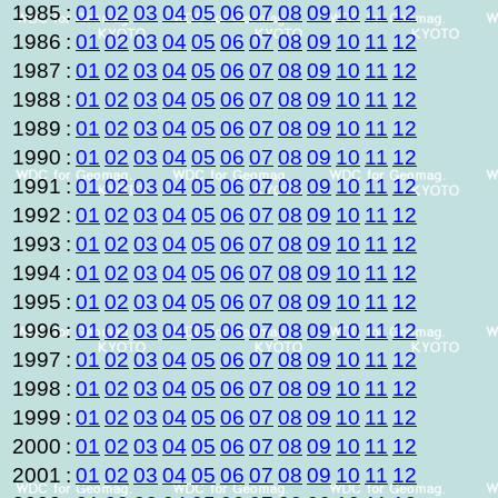
1985
:
01
02
03
04
05
06
07
08
09
10
11
12
1986
:
01
02
03
04
05
06
07
08
09
10
11
12
1987
:
01
02
03
04
05
06
07
08
09
10
11
12
1988
:
01
02
03
04
05
06
07
08
09
10
11
12
1989
:
01
02
03
04
05
06
07
08
09
10
11
12
1990
:
01
02
03
04
05
06
07
08
09
10
11
12
1991
:
01
02
03
04
05
06
07
08
09
10
11
12
1992
:
01
02
03
04
05
06
07
08
09
10
11
12
1993
:
01
02
03
04
05
06
07
08
09
10
11
12
1994
:
01
02
03
04
05
06
07
08
09
10
11
12
1995
:
01
02
03
04
05
06
07
08
09
10
11
12
1996
:
01
02
03
04
05
06
07
08
09
10
11
12
1997
:
01
02
03
04
05
06
07
08
09
10
11
12
1998
:
01
02
03
04
05
06
07
08
09
10
11
12
1999
:
01
02
03
04
05
06
07
08
09
10
11
12
2000
:
01
02
03
04
05
06
07
08
09
10
11
12
2001
:
01
02
03
04
05
06
07
08
09
10
11
12